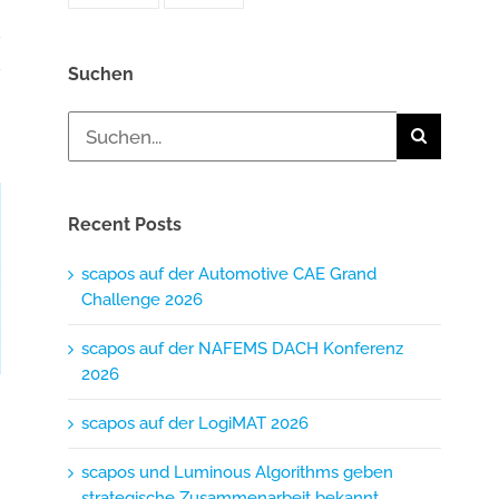
Suchen
Suche
nach:
Recent Posts
scapos auf der Automotive CAE Grand
Challenge 2026
scapos auf der NAFEMS DACH Konferenz
2026
scapos auf der Automotive
scapos auf 
scapos auf der LogiMAT 2026
CAE Grand Challenge 2026
Konferenz 20
März 23rd, 2026
März 23rd, 2026
scapos und Luminous Algorithms geben
strategische Zusammenarbeit bekannt