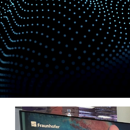
Zeige
grösseres
Bild