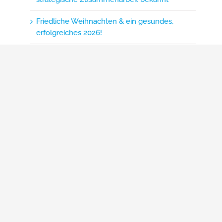
Friedliche Weihnachten & ein gesundes,
erfolgreiches 2026!
Search
Suche
nach:
fo@scapos.de