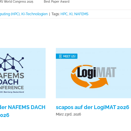
S World Congress 2025
Best Paper Award
uting (HPC)
,
KI-Technologien
|
Tags:
HPC
,
KI
,
NAFEMS
 der NAFEMS DACH
scapos auf der LogiMAT 2026
2026
März 23rd, 2026