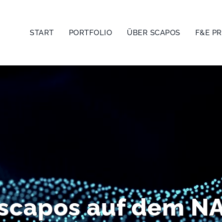
START
PORTFOLIO
ÜBER SCAPOS
F&E P
 scapos auf dem N