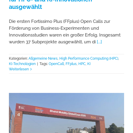
ausgewählt
Die ersten Fortissimo Plus (FFplus) Open Calls zur
Förderung von Business-Experimenten und
Innovationsstudien waren ein großer Erfolg. Insgesamt
wurden 37 Subprojekte ausgewählt, um di
[...]
Kategorien:
Allgemeine News
,
High Performance Computing (HPC)
,
KI-Technologien
|
Tags:
OpenCall
,
FFplus
,
HPC
,
KI
Weiterlesen