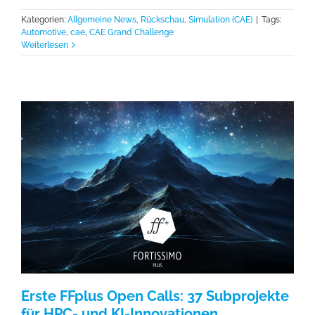
Kategorien:
Allgemeine News
,
Rückschau
,
Simulation (CAE)
|
Tags:
Automotive
,
cae
,
CAE Grand Challenge
Weiterlesen
Erste FFplus Open Calls: 37 Subprojekte
für HPC- und KI-Innovationen