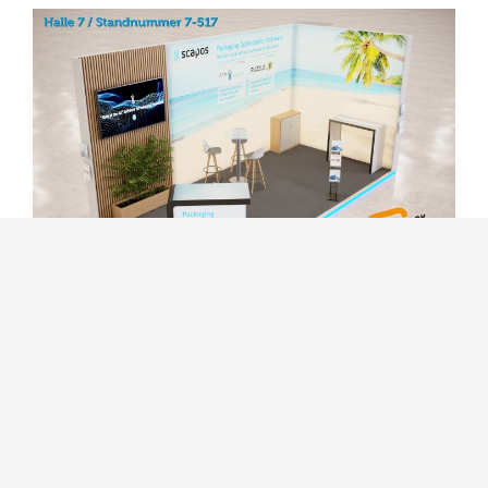
FACHPACK – 23.-25.9.25 im
Messezentrum Nürnberg
Vom 23. bis 25. September findet im Messezentrum
Nürnberg die FACHPACK 2025 statt – die europäische
Fachmesse für Verpackung, Technik und Prozesse.
Entdecken Sie Innovationen, tauschen
[...]