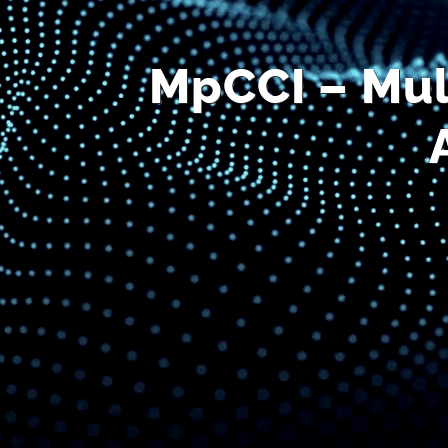
MpCCI – Mul