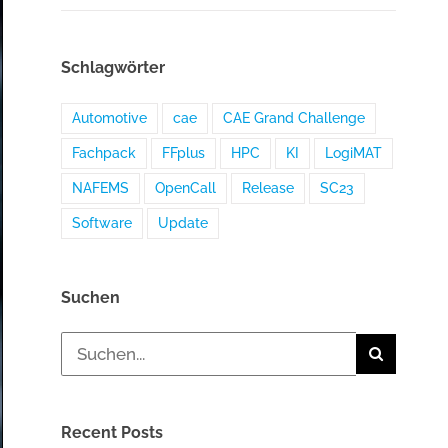
Schlagwörter
Automotive
cae
CAE Grand Challenge
Fachpack
FFplus
HPC
KI
LogiMAT
NAFEMS
OpenCall
Release
SC23
Software
Update
Suchen
Suche
nach:
Recent Posts