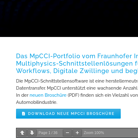
Das MpCCI-Portfolio vom Fraunhofer In
Multiphysics-Schnittstellenlösungen f
Workflows, Digitale Zwillinge und be
Die MpCCI-Schnittstellensoftware ist eine herstellerneut
Datentransfer. MpCCI unterstützt eine wachsende Anzahl
In der
neuen Broschüre
(PDF) finden sich ein Vielzahl 
Automobilindustrie.
DOWNLOAD NEUE MPCCI BROSCHÜRE
Page
1
/
36
Zoom
100%