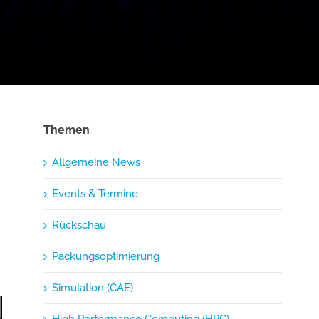
Themen
Allgemeine News
Events & Termine
Rückschau
Packungsoptimierung
Simulation (CAE)
High Performance Computing (HPC)