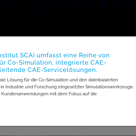
stitut SCAI umfasst eine Reihe von
ür Co-Simulation, integrierte CAE-
gleitende CAE-Servicelösungen.
rale Lösung für die Co-Simulation und den dateibasierten
 in Industrie und Forschung eingesetzter Simulationswerkzeuge.
von Kundenanwendungen mit dem Fokus auf die