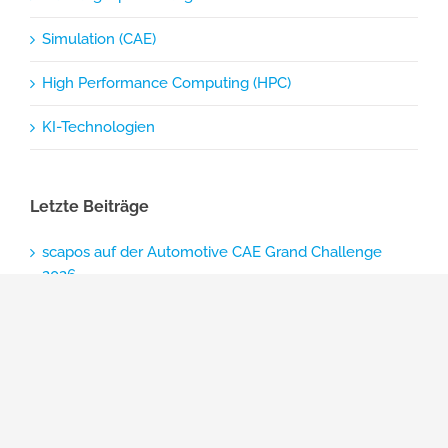
Simulation (CAE)
High Performance Computing (HPC)
KI-Technologien
Letzte Beiträge
scapos auf der Automotive CAE Grand Challenge
2026
scapos auf der NAFEMS DACH Konferenz 2026
scapos auf der LogiMAT 2026
scapos und Luminous Algorithms geben
strategische Zusammenarbeit bekannt