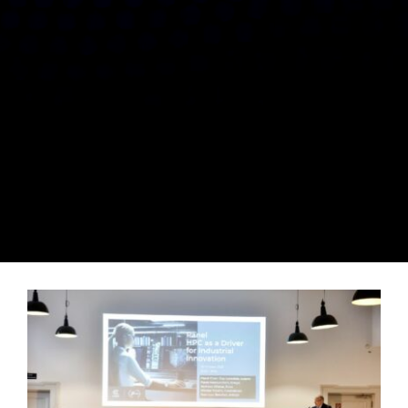
Zeige
grösseres
Bild