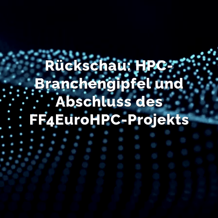
EN
Rückschau: HPC-
Branchengipfel und
Abschluss des
FF4EuroHPC-Projekts