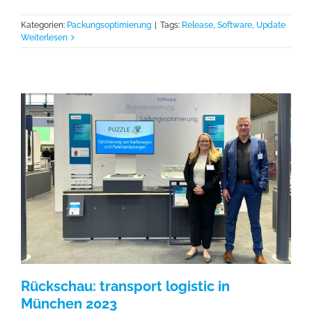
Kategorien:
Packungsoptimierung
|
Tags:
Release
,
Software
,
Update
Weiterlesen
Rückschau: transport logistic in
München 2023