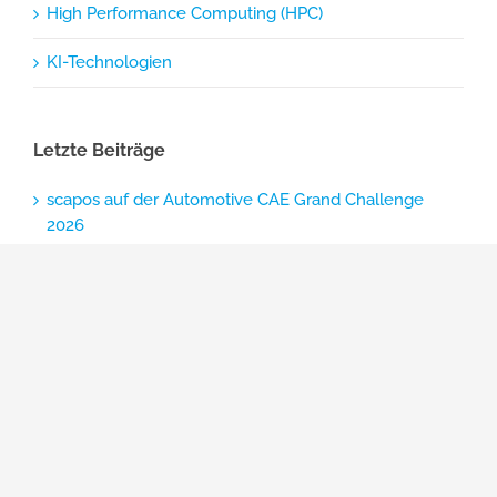
High Performance Computing (HPC)
KI-Technologien
Letzte Beiträge
scapos auf der Automotive CAE Grand Challenge
2026
scapos auf der NAFEMS DACH Konferenz 2026
scapos auf der LogiMAT 2026
scapos und Luminous Algorithms geben
strategische Zusammenarbeit bekannt
Friedliche Weihnachten & ein gesundes,
erfolgreiches 2026!