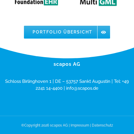
PORTFOLIO ÜBERSICHT
scapos AG
Schloss Birlinghoven 1 | DE – 53757 Sankt Augustin | Tel: +49
2241 14-4400 |
info@scapos.de
©Copyright 2026 scapos AG |
Impressum
|
Datenschutz